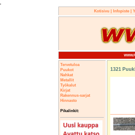
,
Kotisivu |
Infopiste |
Y
WWW.P
Tervetuloa
1321 Puukk
Puukot
Nahkat
Metallit
Työkalut
Kirjat
Rakennus-sarjat
Hinnasto
Pikalinkit: