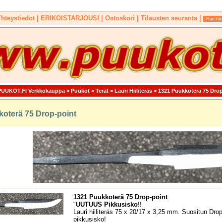
hteystiedot |
ERIKOISTARJOUS!
| Ostoskori |
Tilausten seuranta |
UUKOT.FI Verkkokauppa
>
Puukot
>
Terät
>
Lauri Hiiliteräs
>
1321 Puukkoterä 75 Drop
oterä 75 Drop-point
1321 Puukkoterä 75 Drop-point
"
UUTUUS Pikkusisko!!
Lauri hiiliteräs 75 x 20/17 x 3,25 mm. Suositun Drop
pikkusisko!