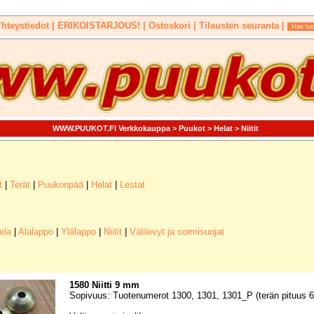
hteystiedot |
ERIKOISTARJOUS!
| Ostoskori |
Tilausten seuranta |
WWW.PUUKOT.FI Verkkokauppa
>
Puukot
>
Helat
>
Niitit
t
|
Terät
|
Puukonpää
|
Helat
|
Lestat
ela
|
Alalappo
|
Ylälappo
|
Niitit
|
Välilevyt ja sormisuojat
1580 Niitti 9 mm
Sopivuus: Tuotenumerot 1300, 1301, 1301_P (terän pituus 6