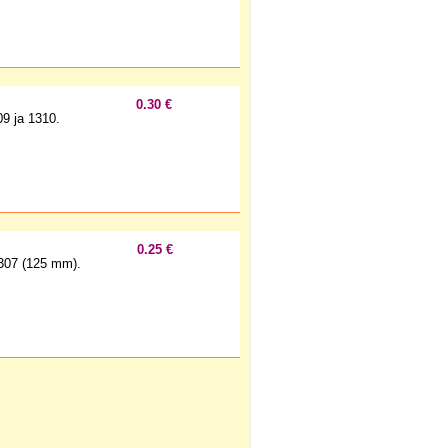
0.30 €
9 ja 1310.
0.25 €
307 (125 mm).