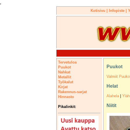
,
Kotisivu |
Infopiste |
Y
Tervetuloa
Puukot
Puukot
Nahkat
Valmiit Puuko
Metallit
Työkalut
Helat
Kirjat
Rakennus-sarjat
Alahela
|
Yläh
Hinnasto
Niitit
Pikalinkit: