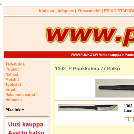
,
Kotisivu |
Infopiste |
Yhteystiedot |
ERIKOISTARJO
WWW.PUUKOT.FI Verkkokauppa
>
Puuk
Tervetuloa
1302_P Puukkoterä 77 Palko
Puukot
Nahkat
Metallit
Työkalut
Kirjat
Rakennus-sarjat
Hinnasto
1302_
Pikalinkit:
Lauri